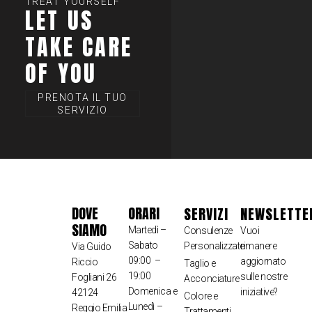
TREAT YOURSELF
LET US
TAKE CARE
OF YOU
PRENOTA IL TUO
SERVIZIO
DOVE
ORARI
SERVIZI
NEWSLETTE
SIAMO
Martedì –
Consulenze
Vuoi
Sabato
Personalizzate
rimanere
Via Guido
09:00 –
aggiornato
Riccio
Taglio e
19:00
sulle nostre
Fogliani 26
Acconciature
Domenica e
iniziative?
42124
Colore e
Lunedì –
Reggio Emilia
Trattamenti