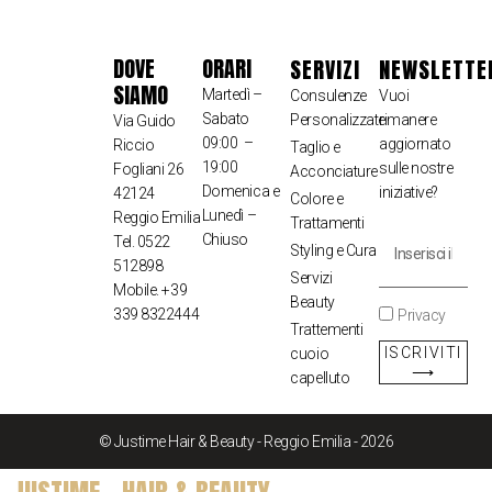
DOVE
ORARI
SERVIZI
NEWSLETTE
SIAMO
Martedì –
Consulenze
Vuoi
Sabato
Personalizzate
rimanere
Via Guido
09:00 –
aggiornato
Riccio
Taglio e
19:00
sulle nostre
Fogliani 26
Acconciature
Domenica e
iniziative?
42124
Colore e
Lunedì –
Reggio Emilia
Trattamenti
Chiuso
Tel. 0522
Styling e Cura
512898
Servizi
Mobile. +39
Beauty
339 8322444
Privacy
Trattementi
ISCRIVITI
cuoio
⟶
capelluto
© Justime Hair & Beauty - Reggio Emilia - 2026