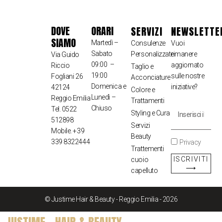
DOVE
ORARI
SERVIZI
NEWSLETTE
SIAMO
Martedì –
Consulenze
Vuoi
Sabato
Personalizzate
rimanere
Via Guido
09:00 –
aggiornato
Riccio
Taglio e
19:00
sulle nostre
Fogliani 26
Acconciature
Domenica e
iniziative?
42124
Colore e
Lunedì –
Reggio Emilia
Trattamenti
Chiuso
Tel. 0522
Styling e Cura
512898
Servizi
Mobile. +39
Beauty
339 8322444
Privacy
Trattementi
ISCRIVITI
cuoio
⟶
capelluto
© Justime Hair & Beauty - Reggio Emilia - 2026