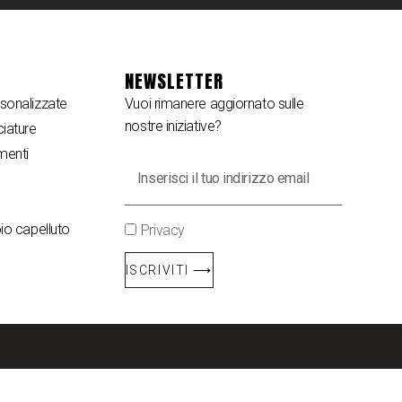
NEWSLETTER
sonalizzate
Vuoi rimanere aggiornato sulle
nostre iniziative?
iature
menti
io capelluto
Privacy
ISCRIVITI ⟶