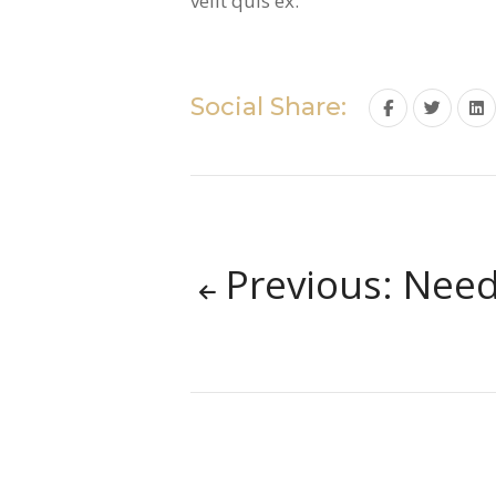
velit quis ex.
Social Share:
Previous: Need Beaut