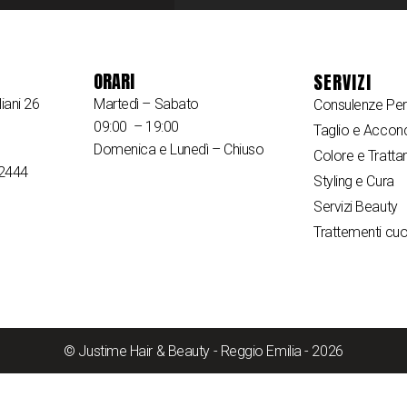
ORARI
SERVIZI
iani 26
Martedì – Sabato
Consulenze Per
09:00 – 19:00
Taglio e Acconc
Domenica e Lunedì – Chiuso
Colore e Tratta
22444
Styling e Cura
Servizi Beauty
Trattementi cuo
© Justime Hair & Beauty - Reggio Emilia - 2026