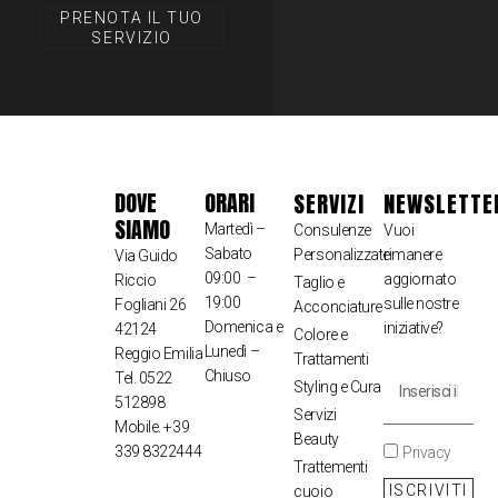
PRENOTA IL TUO
SERVIZIO
DOVE
ORARI
SERVIZI
NEWSLETTE
SIAMO
Martedì –
Consulenze
Vuoi
Sabato
Personalizzate
rimanere
Via Guido
09:00 –
aggiornato
Riccio
Taglio e
19:00
sulle nostre
Fogliani 26
Acconciature
Domenica e
iniziative?
42124
Colore e
Lunedì –
Reggio Emilia
Trattamenti
Chiuso
Tel. 0522
Styling e Cura
512898
Servizi
Mobile. +39
Beauty
339 8322444
Privacy
Trattementi
ISCRIVITI
cuoio