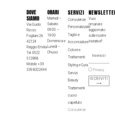
DOVE
ORARI
SERVIZI
NEWSLETTE
SIAMO
Martedì –
Vuoi
Consulenze
Sabato
rimanere
Via Guido
Personalizzate
09:00 –
aggiornato
Riccio
Taglio e
19:00
sulle nostre
Fogliani 26
Domenica e
iniziative?
42124
Acconciature
Lunedì –
Reggio Emilia
Colore e
Chiuso
Tel. 0522
Trattamenti
512898
Mobile. +39
Styling e Cura
339 8322444
Privacy
Servizi
ISCRIVITI
Beauty
⟶
Trattementi
cuoio
capelluto
Consulenze