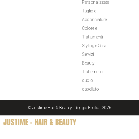
Personalizzate
Taglio e
Acconciature
Colore e
Trattamenti
Styling e Cura
Servizi
Beauty
Trattementi
cuoio
capelluto
© Justime Hair & Beauty - Reggio Emilia - 2026
JUSTIME - HAIR & BEAUTY