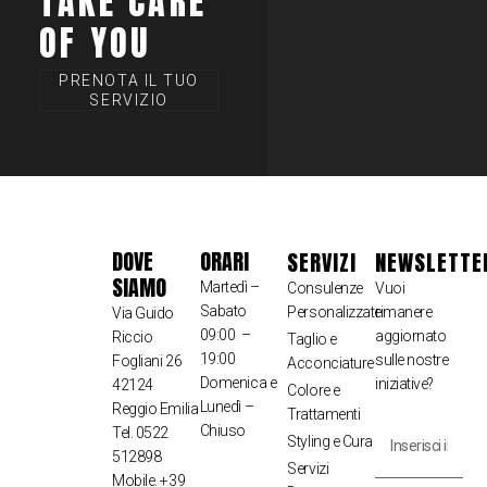
TAKE CARE
OF YOU
PRENOTA IL TUO
SERVIZIO
DOVE
ORARI
SERVIZI
NEWSLETTE
SIAMO
Martedì –
Consulenze
Vuoi
Sabato
Personalizzate
rimanere
Via Guido
09:00 –
aggiornato
Riccio
Taglio e
19:00
sulle nostre
Fogliani 26
Acconciature
Domenica e
iniziative?
42124
Colore e
Lunedì –
Reggio Emilia
Trattamenti
Chiuso
Tel. 0522
Styling e Cura
512898
Servizi
Mobile. +39