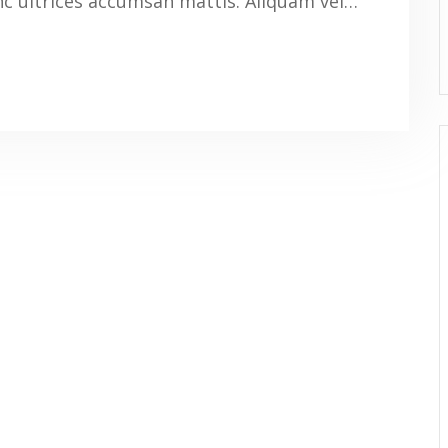
nc ultrices accumsan mattis. Aliquam vel…